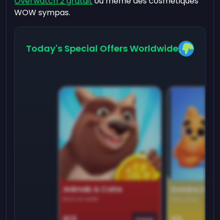
Overwatch 2 gratuit
ou même des cosmétiques
WOW sympas.
Today's Special Offers Worldwide
Animals & Coins
Domino Dre
Earn on side
Play daily
$13
$9
Game