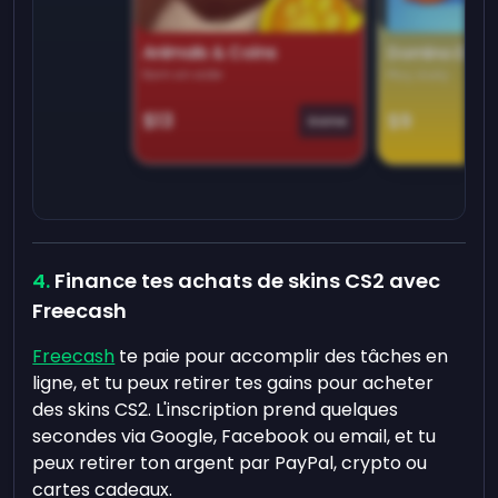
Animals & Coins
Domino Dre
Earn on side
Play daily
$13
$9
Game
Finance tes achats de skins CS2 avec
Freecash
Freecash
te paie pour accomplir des tâches en
ligne, et tu peux retirer tes gains pour acheter
des skins CS2. L'inscription prend quelques
secondes via Google, Facebook ou email, et tu
peux retirer ton argent par PayPal, crypto ou
cartes cadeaux.