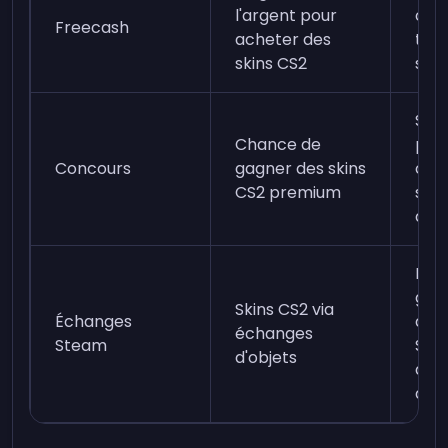
l'argent pour
com
Freecash
acheter des
tâch
skins CS2
ses 
S'in
Chance de
pla
Concours
gagner des skins
con
CS2 premium
suiv
de p
Rejo
gro
Skins CS2 via
Échanges
d'é
échanges
Steam
Stea
d'objets
des
de t