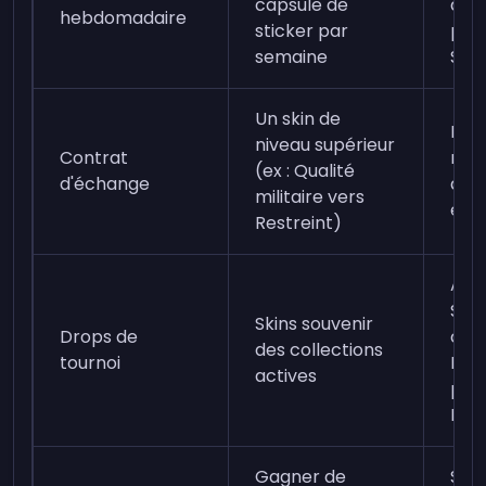
capsule de
de 
hebdomadaire
sticker par
prof
semaine
Stat
Un skin de
Dix 
niveau supérieur
Contrat
nive
(ex : Qualité
d'échange
de 
militaire vers
et c
Restreint)
Ach
Spe
Skins souvenir
Drops de
com
des collections
tournoi
Défi
actives
pen
Majo
Gagner de
S'in