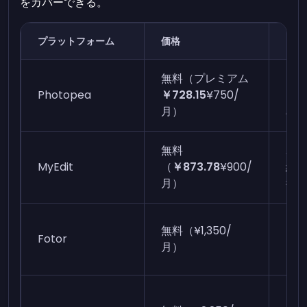
をカバーできる。
プラットフォーム
価格
おす
無料（プレミアム
ブ
Photopea
￥728.15
¥750/
Ph
月）
め
無料
AI
MyEdit
（
￥873.78
¥900/
編
月）
術
カ
無料（¥1,350/
Fotor
ー
月）
リ