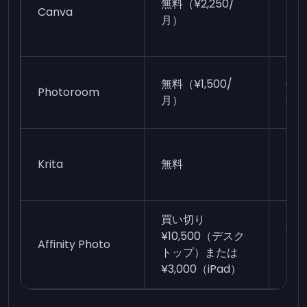
無料（¥2,250/
ス
Canva
月）
ー
無料（¥1,500/
使
Photoroom
月）
SN
ア
Krita
無料
ラ
買い切り
本
¥10,500（デスク
Affinity Photo
Ph
トップ）または
を
¥3,000（iPad）