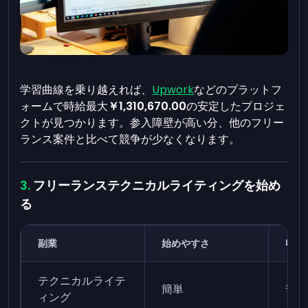
学習曲線を乗り越えれば、
Upwork
などのプラットフ
ォームで時給最大
￥1,310,670.00
の安定したプロジェ
クトが見つかります。参入障壁が高い分、他のフリー
ランス案件と比べて競争が少なくなります。
フリーランステクニカルライティングを始め
る
副業
始めやすさ
収益
テクニカルライテ
簡単
普通
ィング