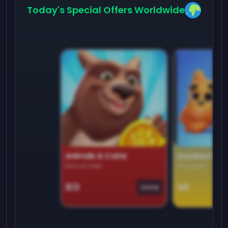
Today's Special Offers Worldwide
Animals & Coins
Domino Dre
Earn on side
Play daily
$13
$9
Game