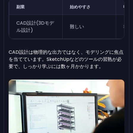
副業
始めやすさ
収益
CAD設計(3Dモデ
難しい
非常
ル設計)
CAD設計は物理的な出力ではなく、モデリングに焦点
を当てています。SketchUpなどのツールの習熟が必
要で、しっかり学ぶには数ヶ月かかります。