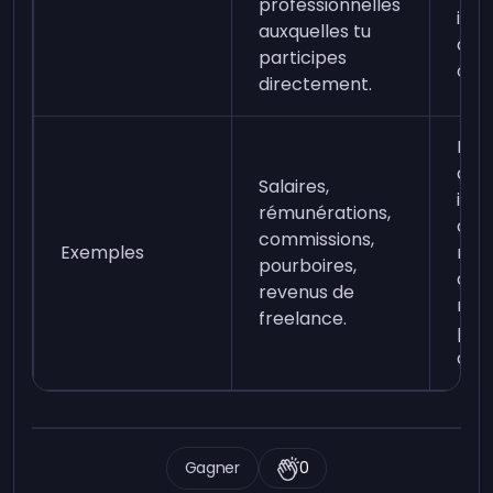
professionnelles
issu
auxquelles tu
d'i
participes
ou d
directement.
Reve
divi
Salaires,
inté
rémunérations,
d'au
commissions,
Exemples
ren
pourboires,
d'i
revenus de
ne 
freelance.
pas 
dire
Gagner
0