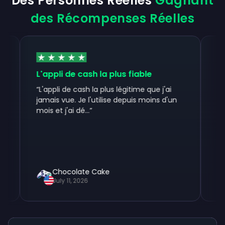
Des Personnes Réelles
Gagnant
des Récompenses Réelles
L'appli de cash la plus fiable
Jusqu'ici t
“
L'appli de cash la plus légitime que j'ai
“
Jusqu'ici to
jamais vue. Je l'utilise depuis moins d'un
500$ en quel
mois et j'ai dé...
”
une pause d'
Chocolate Cake
Richard 
July 11, 2026
July 25, 