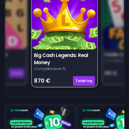
unt
Farkle Car
Big Cash Legends: Real
Complete leve
Money
Complete level 15
110 €
Puzzle
870 €
Tabletop