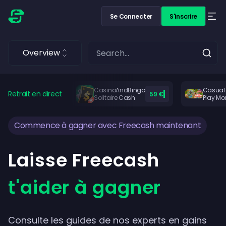
Se Connecter
S'inscrire
Overview
CasinoAndBingo
Casual
Retrait en direct
59 €
Solitaire Cash
Play Mo
Commence à gagner avec Freecash maintenant
Laisse Freecash
t'aider à gagner
Consulte les guides de nos experts en gains