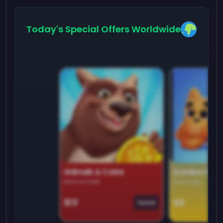
Today's Special Offers Worldwide
Animals & Coins
Domino Dre
Earn on side
Play daily
$13
$9
Game