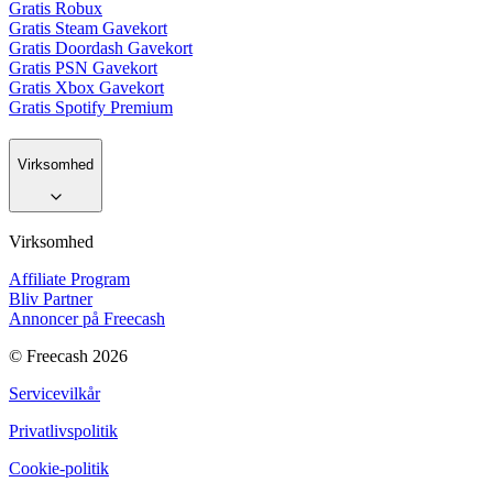
Gratis Robux
Gratis Steam Gavekort
Gratis Doordash Gavekort
Gratis PSN Gavekort
Gratis Xbox Gavekort
Gratis Spotify Premium
Virksomhed
Virksomhed
Affiliate Program
Bliv Partner
Annoncer på Freecash
© Freecash 2026
Servicevilkår
Privatlivspolitik
Cookie-politik