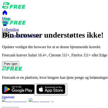
Hjem
Udbetaling
Din browser understøttes ikke!
Log ind
Tilmeld dig
Opdater venligst din browser for at se denne hjemmeside korrekt.
Freecash kræver Safari 16.4+, Chrome 111+, Firefox 111+ eller Edge 
Prøv igen
Freecash er en platform, hvor brugere kan tjene penge og belønninge
Fremragende