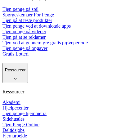
Tjen penge på spil
Spørgeskemaer For Penge
Tjen på at teste produkter
Tjen penge ved at downloade apps
Tjen penge på videoer
Tjen på at se reklamer
Tjen ved at gennemføre gratis prøveperiode
Tjen penge på opgaver
Gratis Lotteri
Ressourcer
Ressourcer
Akademi
Hjælpecenter
Tjen penge hjemmefra
Sidehustles
Tjen Penge Online
Deltidsjobs
Fjernarbejde