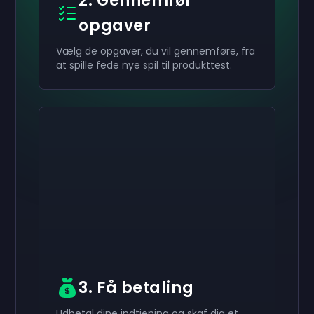
2. Gennemfør
opgaver
Vælg de opgaver, du vil gennemføre, fra
at spille fede nye spil til produkttest.
Aktivér din
Aktivér din
Aktivér din
400 kr.
200 kr.
70 kr.
Gavekort
Gavekort
Gavekort
now
now
now
Du har modtaget din
Du har modtaget din
Du har modtaget din
400 kr.
200 kr.
70 kr.
gavekort. Brug det på
gavekort. Brug det
gavekort. Brug det på
din konto.
din konto.
på din konto.
3. Få betaling
Udbetal dine indtjening og skaf dig et