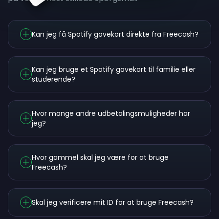
Kan jeg få Spotify gavekort direkte fra Freecash?
Kan jeg bruge et Spotify gavekort til familie eller
studerende?
Hvor mange andre udbetalingsmuligheder har
jeg?
Hvor gammel skal jeg være for at bruge
Freecash?
Skal jeg verificere mit ID for at bruge Freecash?