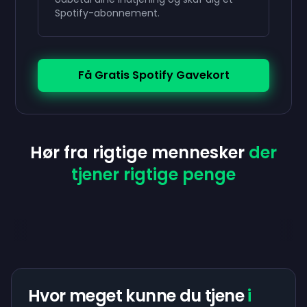
Spotify-abonnement.
Få Gratis Spotify Gavekort
Hør fra rigtige mennesker
der
tjener rigtige penge
Hvor meget kunne du tjene
i