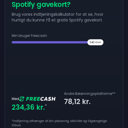
Spotify gavekort?
Brug vores indtjeningskalkulator for at se, hvor
hurtigt du kunne få et gratis Spotify gavekort.
Min bruger Freecash:
240
min
Andre Belønningsplatforme
**
Med
78,12 kr.
234,36 kr.
*
*Indtjening afhænger af din placering, aktivitet og tilgængelige
tilbud.