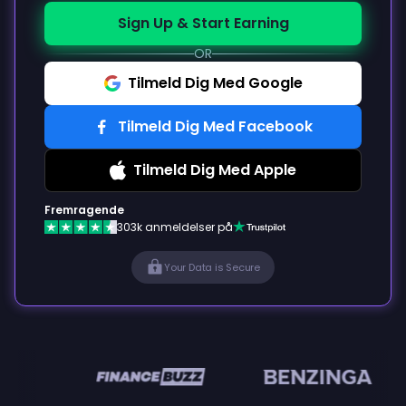
Sign Up & Start Earning
OR
Tilmeld Dig Med Google
Tilmeld Dig Med Facebook
Tilmeld Dig Med Apple
Fremragende
303k anmeldelser på
Your Data is Secure
n