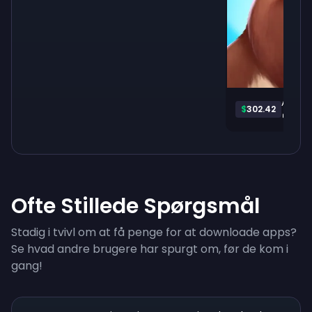
Animal
$
302.42
Ofte Stillede Spørgsmål
Stadig i tvivl om at få penge for at downloade apps?
Se hvad andre brugere har spurgt om, før de kom i
gang!