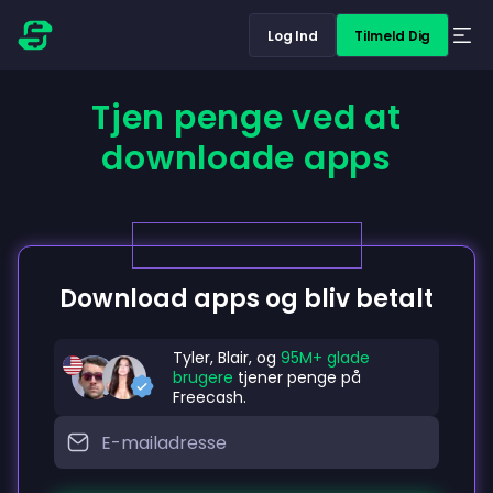
Log Ind
Tilmeld Dig
Tjen penge ved at
downloade apps
Download apps og bliv betalt
Tyler, Blair, og
95M+ glade
brugere
tjener penge på
Freecash.