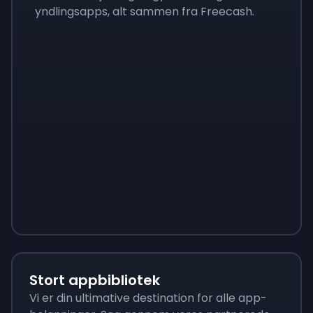
yndlingsapps, alt sammen fra Freecash.
Sign up
Sign up
Sign up
65 kr.
7 kr.
23 kr.
Stort appbibliotek
Vi er din ultimative destination for alle app-