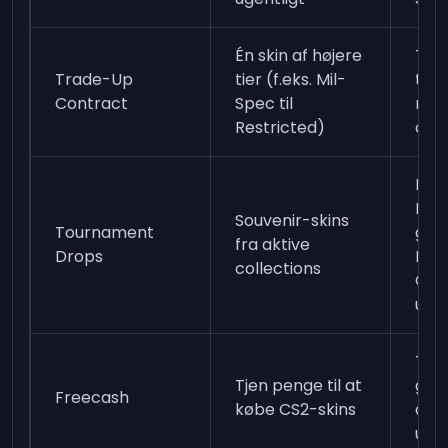
Én skin af højere
Ti s
Trade-Up
tier (f.eks. Mil-
tie
Contract
Spec til
rari
Restricted)
coll
Køb
Pas
Souvenir-skins
Tournament
gen
fra aktive
Drops
Pic
collections
Cha
unde
Tilm
Tjen penge til at
gen
Freecash
købe CS2-skins
opg
udbe