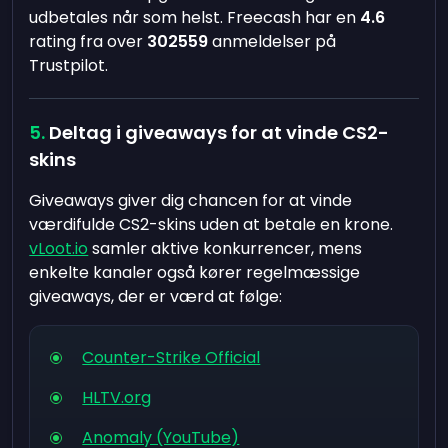
udbetales når som helst. Freecash har en
4.6
rating fra over
302559
anmeldelser på
Trustpilot.
Deltag i giveaways for at vinde CS2-
skins
Giveaways giver dig chancen for at vinde
værdifulde CS2-skins uden at betale en krone.
vLoot.io
samler aktive konkurrencer, mens
enkelte kanaler også kører regelmæssige
giveaways, der er værd at følge:
Counter-Strike Official
HLTV.org
Anomaly (YouTube)