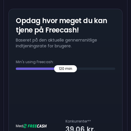
Opdag hvor meget du kan
tjene på Freecash!
Baseret på den aktuelle gennemsnitlige
indtjeningsrate for brugere.
Min's using Freecash:
120
min
Konkurrenter
**
Med
39,06 kr.