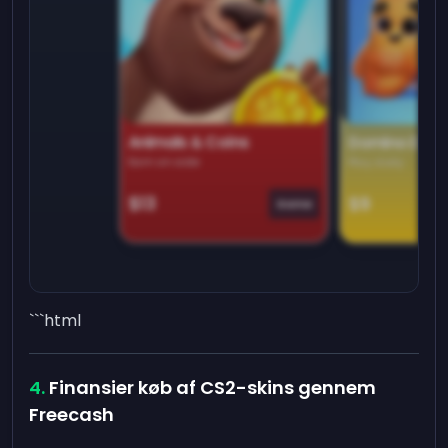
Animals & Coins
Domino Dre
Earn on side
Play daily
$13
$9
Game
```html
Finansier køb af CS2-skins gennem
Freecash