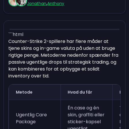
Jonathan
,
Anthony
```html
Counter-Strike 2-spillere har flere måder at
tjene skins og in-game valuta på uden at bruge
rigtige penge. Metoderne nedenfor spænder fra
passive ugentlige drops til strategisk trading, og
kan kombineres for at opbygge et solidt
inventory over tid.
Metode
Hvad du får
Kra
Én case og én
Tjen
Ugentlig Care
skin, graffiti eller
at s
Package
sticker-kapsel
Ran
ugentligt
Stat