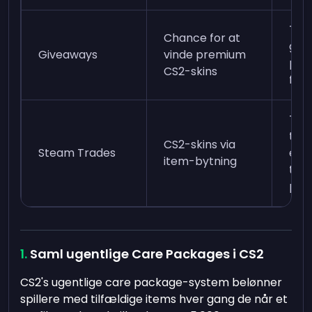
Tilm
Chance for at
giv
Giveaways
vinde premium
pla
CS2-skins
følg
Tils
tra
CS2-skins via
Steam Trades
elle
item-bytning
tra
pla
Saml ugentlige Care Packages i CS2
CS2's ugentlige care package-system belønner
spillere med tilfældige items hver gang de når et