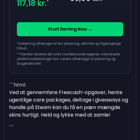
117,18 kr.
*
Start Earning Now →
*Indtjening afhænger af din placering, aktivitet og tilgængelige
tilbud.
**
Værdier baseret på vores markedsundersøgelse; individuelle
platformudbetalinger kan variere afhængigt af placering og
brugeraktivitet
```html
Ved at gennemføre Freecash-opgaver, hente
ugentlige care packages, deltage i giveaways og
handle på Steam kan du få en pæn mængde
skins hurtigt. Held og lykke med at samle!
```