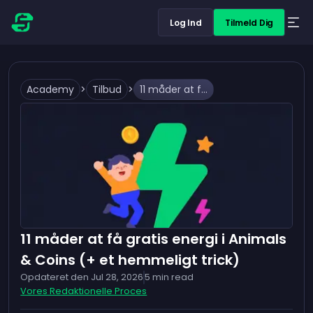
Log Ind
Tilmeld Dig
Academy
>
Tilbud
>
11 måder at få gratis energi i Animals & Coins (+ et hemmeligt trick)
11 måder at få gratis energi i Animals
& Coins (+ et hemmeligt trick)
Opdateret den
Jul 28, 2026
5
min read
Vores Redaktionelle Proces