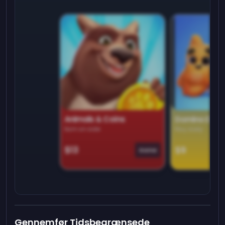
Animals & Coins
Domino Dre
Earn on side
Play daily
$13
$9
Game
Gennemfør Tidsbegrænsede