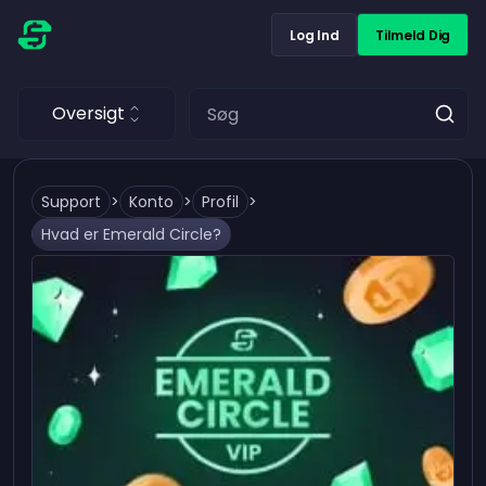
Log Ind
Tilmeld Dig
Oversigt
Support
>
Konto
>
Profil
>
Hvad er Emerald Circle?