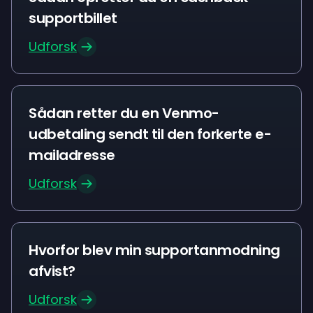
supportbillet
Udforsk
Sådan retter du en Venmo-
udbetaling sendt til den forkerte e-
mailadresse
Udforsk
Hvorfor blev min supportanmodning
afvist?
Udforsk