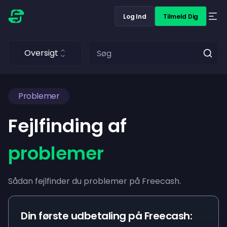
Log Ind
Tilmeld Dig
Oversigt
Problemer
Fejlfinding af
problemer
Sådan fejlfinder du problemer på Freecash.
Din første udbetaling på Freecash: