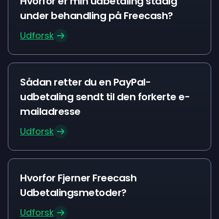
Hvorfor er min udbetaling stadig
under behandling på Freecash?
Udforsk
Sådan retter du en PayPal-
udbetaling sendt til den forkerte e-
mailadresse
Udforsk
Hvorfor Fjerner Freecash
Udbetalingsmetoder?
Udforsk