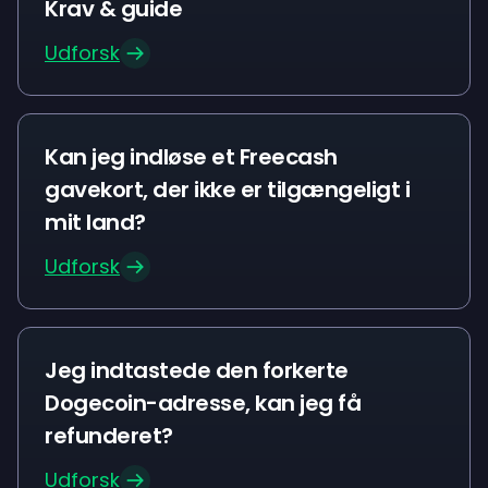
Krav & guide
Udforsk
Kan jeg indløse et Freecash
gavekort, der ikke er tilgængeligt i
mit land?
Udforsk
Jeg indtastede den forkerte
Dogecoin-adresse, kan jeg få
refunderet?
Udforsk