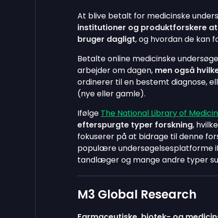
At blive betalt for medicinske unders
institutioner og produktforskere 
bruger dagligt
, og hvordan de kan f
Betalte online medicinske undersøge
arbejder om dagen,
men også hvilke
ordinerer til en bestemt diagnose, el
(nye eller gamle).
Ifølge
The National Library of Medici
efterspurgte typer forskning
, hvil
fokuserer på at bidrage til denne f
populære undersøgelsesplatforme if
tandlæger og mange andre typer su
M3 Global Research
Farmaceutiske, biotek- og medici