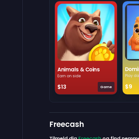
Domi
Animals & Coins
Play da
Earn on side
$9
$13
Game
Freecash
Tilmeld dig
Freecash
og find nemme