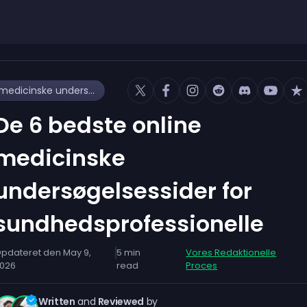
De 6 bedste online medicinske undersøgelsessider for sundhedsprofessionelle
De 6 bedste online
medicinske
undersøgelsessider for
sundhedsprofessionelle
pdateret den
May 9,
5
min
Vores Redaktionelle
026
read
Proces
Written
and
Reviewed
by