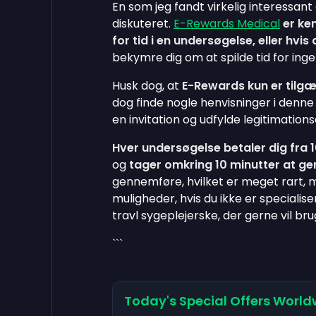
En som jeg fandt virkelig interessan
diskuteret.
E-Rewards Medical
er ken
for tid i en undersøgelse, eller hvis 
bekymre dig om at spilde tid for inge
Husk dog, at
E-Rewards kun er tilgæn
dog finde nogle henvisninger i denn
en invitation og udfylde legitimation
Hver undersøgelse betaler dig fra 1
og
tager omkring 10 minutter at ge
gennemføre, hvilket er meget rart, 
muligheder, hvis du ikke er specialiser
travl sygeplejerske, der gerne vil bru
```
Today's Special Offers World