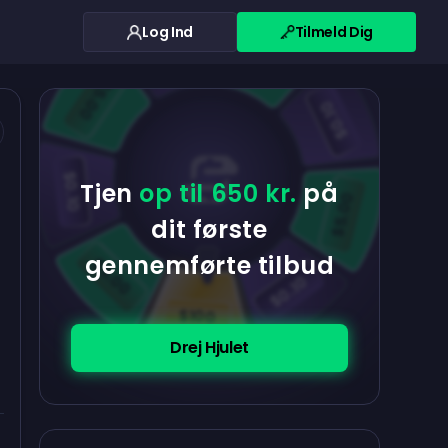
Log Ind
Tilmeld Dig
$0.10
$5.00
$5.00
$0.10
$0.10
Tjen
op til 650 kr.
på
$5.00
dit første
gennemførte tilbud
$5.00
$0.10
$100
Drej Hjulet