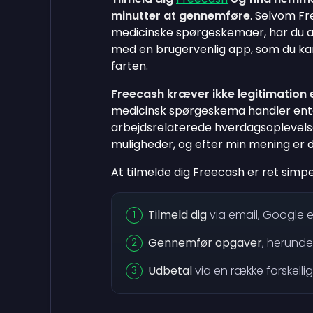
minutter at gennemføre
. Selvom F
medicinske spørgeskemaer, har du ad
med en brugervenlig app, som du k
farten.
Freecash kræver ikke legitimation el
medicinsk spørgeskema handler ente
arbejdsrelaterede hverdagsoplevels
muligheder, og efter min mening er d
At tilmelde dig Freecash er ret simpe
Tilmeld dig
via email, Google 
Gennemfør opgaver
, herunde
Udbetal
via en række forskelli