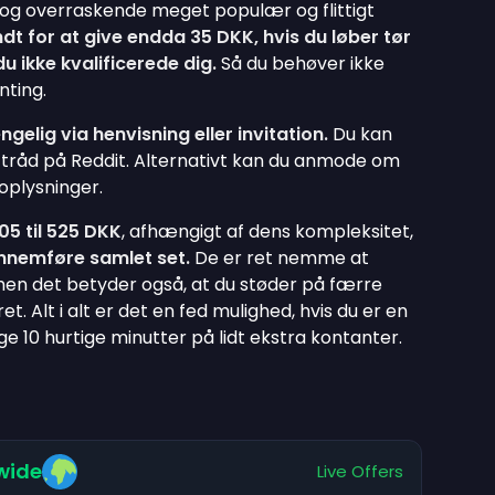
t og overraskende meget populær og flittigt
dt for at give endda 35 DKK, hvis du løber tør
du ikke kvalificerede dig.
Så du behøver ikke
nting.
gelig via henvisning eller invitation.
Du kan
e tråd på Reddit. Alternativt kan du anmode om
soplysninger.
05 til 525 DKK
, afhængigt af dens kompleksitet,
nnemføre samlet set.
De er ret nemme at
men det betyder også, at du støder på færre
et. Alt i alt er det en fed mulighed, hvis du er en
ge 10 hurtige minutter på lidt ekstra kontanter.
wide
Live Offers