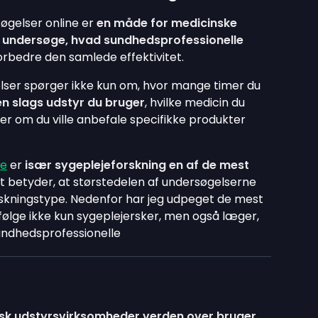
øgelser online er
en måde for medicinske
at undersøge, hvad sundhedsprofessionelle
orbedre den samlede effektivitet.
lser spørger ikke kun om, hvor mange timer du
n slags udstyr du bruger
, hvilke medicin du
ler om du ville anbefale specifikke produkter
ne
er
især sygeplejeforskning en af de mest
ket betyder, at størstedelen af undersøgelserne
orskningstype. Nedenfor har jeg udpeget de mest
ølge ikke kun sygeplejersker, men også læger,
ndhedsprofessionelle
nsk udstyrsvirksomheder verden over bruger