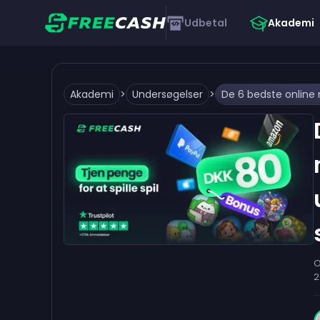
Udbetal
Akademi
Akademi
>
Undersøgelser
>
O
2