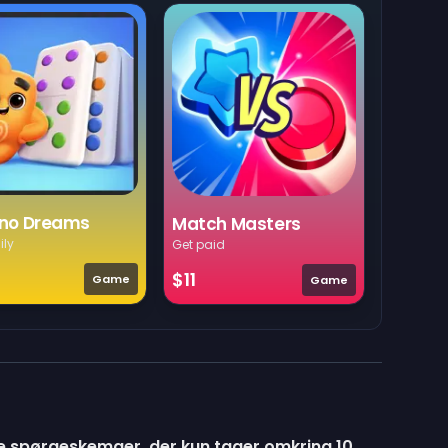
no Dreams
Match Masters
ily
Get paid
$11
Game
Game
 spørgeskemaer, der kun tager omkring 10