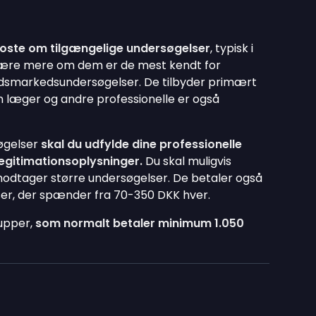
 poste om tilgængelige undersøgelser
, typisk i
 lære mere om dem er de mest kendt for
dsmarkedsundersøgelser. De tilbyder primært
n læger og andre professionelle er også
søgelser
skal du udfylde dine professionelle
egitimationsoplysninger.
Du skal muligvis
u modtager større undersøgelser. De betaler også
lser, der spænder fra 70-350 DKK hver.
upper,
som normalt betaler minimum 1.050