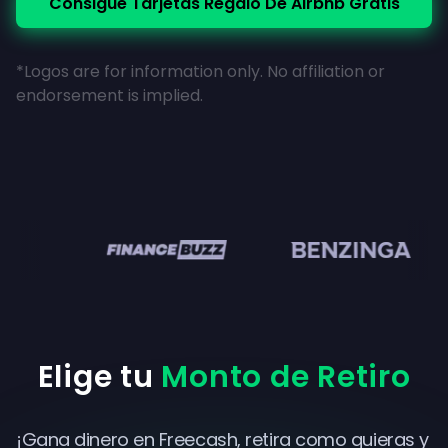
Consigue Tarjetas Regalo De Airbnb Gratis
*Logos are for information only. No affiliation or
endorsement is implied.
en
Elige tu
Monto de Retiro
¡Gana dinero en Freecash, retira como quieras y