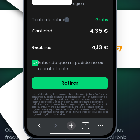
región
Tarifa de retiro
Gratis
?
4,35 €
Cantidad
4,13 €
Recibirás
Entiendo que mi pedido no es
reembolsable
Retirar
Las tarjetas de regalo no son reembolsables ni canjeables. Por favor, no
compartas tu código con nadie en quien no confíes: ten cuidado con las
estafas. Los códigos generalmente solo se pueden canjear en la
región especificada y pueden estar sujetos a términos adicionales
establecidos por el emisor. No son canjeables por dinero en efectivo ni
para reventa, a menos que la ley lo requiera. No se reemplazarán las
tarjetas de regalo perdidas, robadas o utilizadas sin autorización. Siempre
revisa los términos completos en el sitio web oficial del proveedor de la
Preguntas Frecuentes
tarjeta de regalo correspondiente.
4
Obtén las respuestas a nuestras preguntas más
frecuentes sobre las tarjetas de regalo de Airbnb.