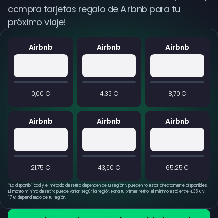
compra tarjetas regalo de Airbnb para tu
próximo viaje!
Airbnb
Airbnb
Airbnb
0,00 €
4,35 €
8,70 €
Airbnb
Airbnb
Airbnb
21,75 €
43,50 €
65,25 €
*
La disponibilidad y el método de retiro dependen de tu región y pueden no estar directamente disponibles.
El monto mínimo de retiro puede variar según la región. Para tu primer retiro, el mínimo está entre 4,35 € y
17 €, dependiendo de tu región.