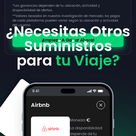
*Las ganancias dependen de tu ubicación, actividad y
disponibilidad de ofertas.
**
Valores basados en nuestra investigación de mercado; los pagos
de cada plataforma pueden variar según la ubicación y actividad
¿Necesitas Otros
del usuario
Suministros
¡Empieza A Ganar Ahora!
para
tu Viaje?
9:41
Airbnb
€
Moneda
:
La disponibilidad
depende de tu