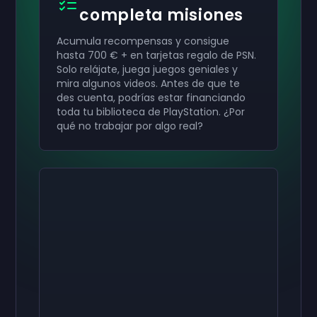
completa misiones
Acumula recompensas y consigue
hasta 700 € + en tarjetas regalo de PSN.
Solo relájate, juega juegos geniales y
mira algunos videos. Antes de que te
des cuenta, podrías estar financiando
toda tu biblioteca de PlayStation. ¿Por
qué no trabajar por algo real?
Activa tu
Activa tu
Activa tu
50 €
30 €
10 €
Tarjeta de regalo
Tarjeta de regalo
Tarjeta de regalo
now
now
now
Has recibido exitosamente tu
Has recibido exitosamente tu
Has recibido exitosamente tu
50 €
30 €
10 €
tarjeta regalo.
tarjeta regalo.
tarjeta
Úsala en tu cuenta.
Úsala en tu cuenta.
regalo. Úsala en tu cuenta.