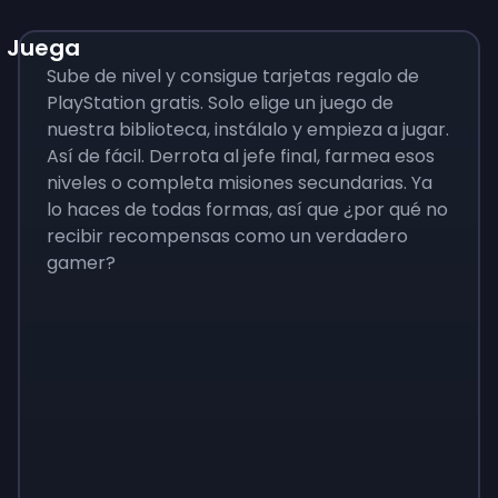
Juega
Sube de nivel y consigue tarjetas regalo de
PlayStation gratis. Solo elige un juego de
nuestra biblioteca, instálalo y empieza a jugar.
Así de fácil. Derrota al jefe final, farmea esos
niveles o completa misiones secundarias. Ya
lo haces de todas formas, así que ¿por qué no
recibir recompensas como un verdadero
gamer?