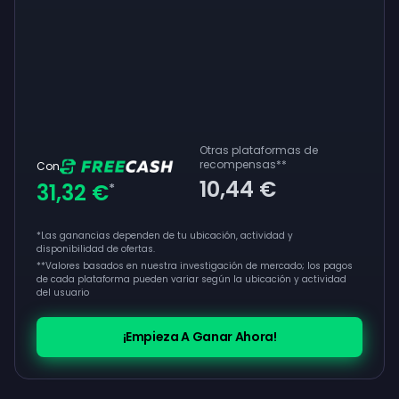
Otras plataformas de
recompensas
**
Con
10,44 €
31,32 €
*
*Las ganancias dependen de tu ubicación, actividad y
disponibilidad de ofertas.
**
Valores basados en nuestra investigación de mercado; los pagos
de cada plataforma pueden variar según la ubicación y actividad
del usuario
¡Empieza A Ganar Ahora!