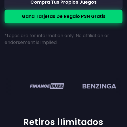
Compra Tus Propios Juegos
Gana Tarjetas De Regalo PSN Gratis
*Logos are for information only. No affiliation or
endorsement is implied.
en
Retiros ilimitados