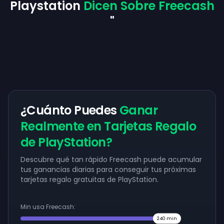
Playstation
Dicen Sobre Freecash
"
¿Cuánto Puedes
Ganar
Realmente en Tarjetas Regalo
de PlayStation?
Descubre qué tan rápido Freecash puede acumular
tus ganancias diarias para conseguir tus próximas
tarjetas regalo gratuitas de PlayStation.
Min usa Freecash:
240
min