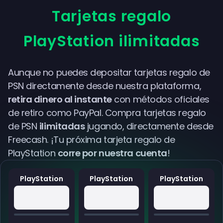
Tarjetas regalo
PlayStation ilimitadas
Aunque no puedes depositar tarjetas regalo de
PSN directamente desde nuestra plataforma,
retira dinero al instante
con métodos oficiales
de retiro como PayPal. Compra tarjetas regalo
de PSN
ilimitadas
jugando, directamente desde
Freecash. ¡Tu próxima tarjeta regalo de
PlayStation
corre por nuestra cuenta
!
PlayStation
PlayStation
PlayStation