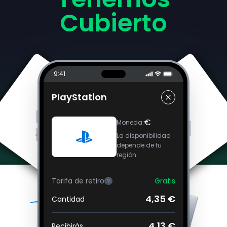
Cubierto
9:41
PlayStation
€
Moneda
:
La disponibilidad
depende de tu
región
Tarifa de retiro
Gratis
?
4,35 €
Cantidad
4,13 €
Recibirás