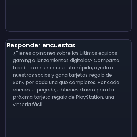
Monopoly
$
215
Responder encuestas
¿Tienes opiniones sobre los últimos equipos
gaming o lanzamientos digitales? Comparte
tus ideas en una encuesta rápida, ayuda a
nuestros socios y gana tarjetas regalo de
Sony por cada una que completes. Por cada
encuesta pagada, obtienes dinero para tu
próxima tarjeta regalo de PlayStation, una
victoria fácil.