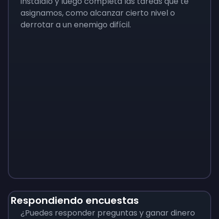
instálalo y luego completa las tareas que te
asignamos, como alcanzar cierto nivel o
derrotar a un enemigo difícil.
Monopoly
$
215
Respondiendo encuestas
¿Puedes responder preguntas y ganar dinero