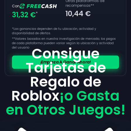
Otras plataformas de
recompensas
**
Con
10,44 €
31,32 €
*
*Las ganancias dependen de tu ubicación, actividad y
disponibilidad de ofertas.
**
Valores basados en nuestra investigación de mercado; los pagos
de cada plataforma pueden variar según la ubicación y actividad
Consigue
del usuario
Tarjetas de
¡Empieza A Ganar Ahora!
Regalo de
Roblox
¡o Gasta
en Otros Juegos!