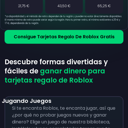
21,75 €
43,50 €
65,25 €
*
La disponibilidad y el método de retiro dependen de tu región y pueden no estar directamente disponibles.
El monto mínimo de retiro puede variar según la región. Para tu primer retiro, el mínimo está entre 4,35 € y
17 €, dependiendo de tu región.
Consigue Tarjetas Regalo De Roblox Gratis
Descubre formas divertidas y
fáciles de
ganar dinero para
tarjetas regalo de Roblox
Jugando Juegos
Si te encanta Roblox, te encanta jugar, así que
¿por qué no probar juegos nuevos y ganar
dinero? Elige un juego de nuestra biblioteca,