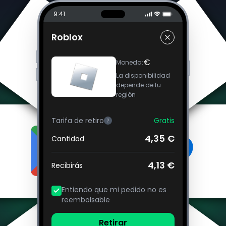
9:41
Roblox
€
Moneda
:
La disponibilidad
depende de tu
región
Tarifa de retiro
Gratis
?
4,35 €
Cantidad
4,13 €
Recibirás
Entiendo que mi pedido no es
reembolsable
Retirar