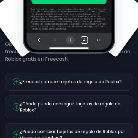
Las tarjetas de regalo no son reembolsables ni canjeables. Por favor, no
compartas tu código con nadie en quien no confíes: ten cuidado con las
estafas. Los códigos generalmente solo se pueden canjear en la
región especificada y pueden estar sujetos a términos adicionales
establecidos por el emisor. No son canjeables por dinero en efectivo ni
para reventa, a menos que la ley lo requiera. No se reemplazarán las
tarjetas de regalo perdidas, robadas o utilizadas sin autorización. Siempre
revisa los términos completos en el sitio web oficial del proveedor de la
Preguntas Frecuentes
tarjeta de regalo correspondiente.
4
Obtén respuestas a nuestras preguntas más
frecuentes sobre cómo ganar tarjetas de regalo de
Roblox gratis en Freecash.
¿Freecash ofrece tarjetas de regalo de Roblox?
¿Dónde puedo conseguir tarjetas de regalo de
Roblox?
¿Puedo cambiar tarjetas de regalo de Roblox por
dinero en efectivo?