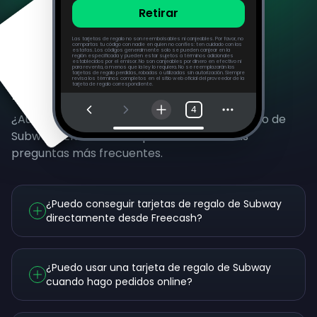
Retirar
Las tarjetas de regalo no son reembolsables ni canjeables. Por favor, no
compartas tu código con nadie en quien no confíes: ten cuidado con las
estafas. Los códigos generalmente solo se pueden canjear en la
región especificada y pueden estar sujetos a términos adicionales
establecidos por el emisor. No son canjeables por dinero en efectivo ni
para reventa, a menos que la ley lo requiera. No se reemplazarán las
tarjetas de regalo perdidas, robadas o utilizadas sin autorización. Siempre
revisa los términos completos en el sitio web oficial del proveedor de la
Preguntas Frecuentes
tarjeta de regalo correspondiente.
4
¿Aún tienes dudas sobre ganar tarjetas regalo de
Subway? Encuentra respuestas a nuestras
preguntas más frecuentes.
¿Puedo conseguir tarjetas de regalo de Subway
directamente desde Freecash?
¿Puedo usar una tarjeta de regalo de Subway
cuando hago pedidos online?