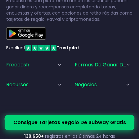
Freecash es una plataforma donde los usuarios pueden
ganar dinero y recompensas completando tareas,
encuestas y ofertas, con opciones de retiro rápidas como
tarjetas de regalo, PayPal y criptomonedas.
Excellent
Trustpilot
Freecash
Formas De Ganar Dinero
Recursos
Negocios
© Freecash
2026
•
Términos de Servicio
•
Política de Privacidad
Consigue Tarjetas Regalo De Subway Gratis
•
Política de Cookies
•
Aviso legal
139,658
+
registros en las últimas 24 horas