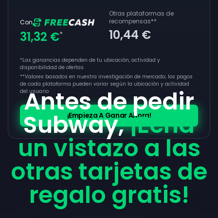
Otras plataformas de
recompensas
**
Con
10,44 €
31,32 €
*
*Las ganancias dependen de tu ubicación, actividad y
disponibilidad de ofertas.
**
Valores basados en nuestra investigación de mercado; los pagos
de cada plataforma pueden variar según la ubicación y actividad
Antes de pedir
del usuario
Subway,
¡Echa
¡Empieza A Ganar Ahora!
un vistazo a las
otras tarjetas de
regalo gratis!