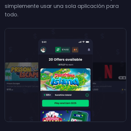
simplemente usar una sola aplicación para
todo.