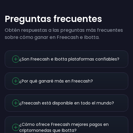
Preguntas frecuentes
Obtén respuestas a las preguntas más frecuentes
sobre cómo ganar en Freecash e Ibotta.
¿Son Freecash e Ibotta plataformas confiables?
¿Por qué ganaré más en Freecash?
¿Freecash está disponible en todo el mundo?
¿Cómo ofrece Freecash mejores pagos en
criptomonedas que Ibotta?