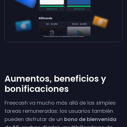
Aumentos, beneficios y
bonificaciones
Freecash va mucho más allá de las simples
tareas remuneradas: los usuarios también
pueden disfrutar de un
bono de bienvenida