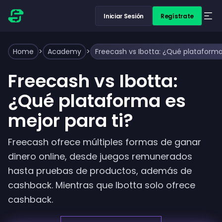
Iniciar Sesión
Regístrate
Home
>
Academy
>
Freecash vs Ibotta: ¿Qué plataforma
Freecash vs Ibotta:
¿Qué plataforma es
mejor para ti?
Freecash ofrece múltiples formas de ganar
dinero online, desde juegos remunerados
hasta pruebas de productos, además de
cashback. Mientras que Ibotta solo ofrece
cashback.