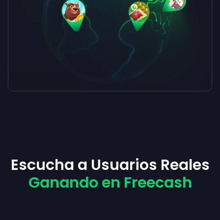
Escucha a Usuarios Reales
Ganando en Freecash