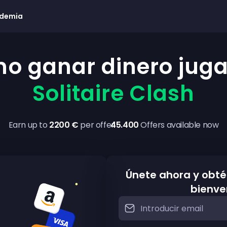
demia
o ganar dinero jug
Solitaire Clash
Earn up to
2200 €
per offer
45.400
Offers available now
Únete ahora y obté
bienve