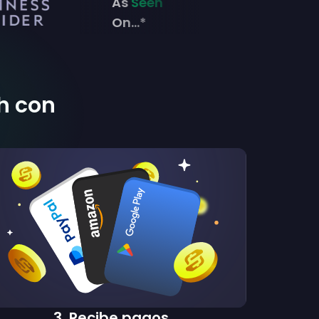
As
Seen
On...*
sh con
3
.
Recibe pagos