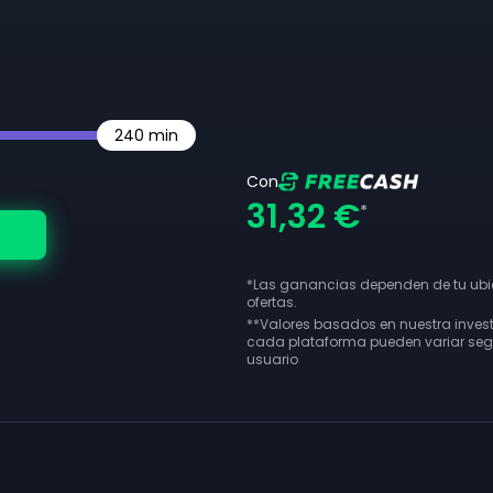
240
min
Con
31,32 €
*
*Las ganancias dependen de tu ubic
ofertas.
**
Valores basados en nuestra inves
cada plataforma pueden variar segú
usuario