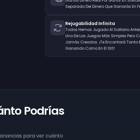
Ganas Dinero Real Por Ganar En Solita
Separado Del Dinero Que Ganarás En F
Rejugabilidad Infinita
Todos Hemos Jugado Al Solitario Antes,
Uno De Los Juegos Más Simples Pero C
Jamás Creados. ¡Te Encantará Tanto E
Ganando Como En El 100!
nto Podrías
ganancias para ver cuánto