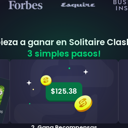
eza a ganar en Solitaire Cla
3 simples pasos!
$125.38
iOS
2
.
Gana Recompensas