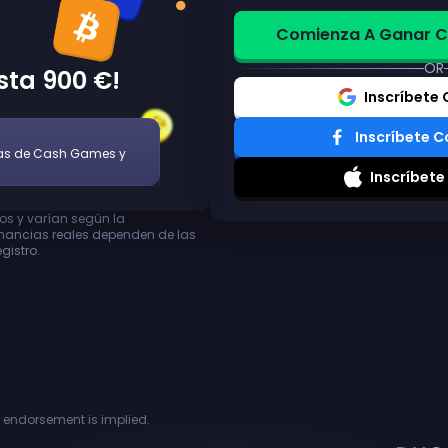
Comienza A Ganar Co
OR
ta 900 €!
Inscríbete
Inscríbete 
as de Cash Games y
Inscríbete
s y varían según la
anancias reales dependen de las
gistro.
or endorsement is implied.