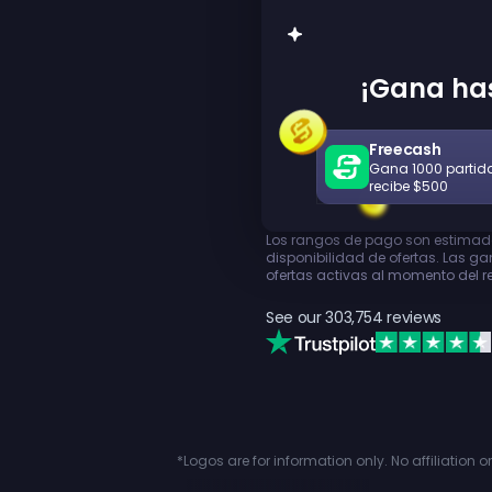
¡Gana has
Freecash
Gana 1000 partid
recibe $500
Los rangos de pago son estimado
disponibilidad de ofertas. Las g
ofertas activas al momento del re
See our
303,754
reviews
*Logos are for information only. No affiliation 