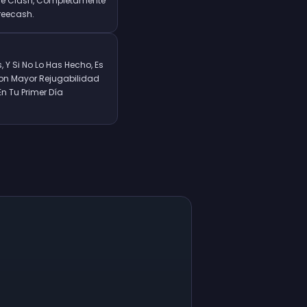
ire Clash, Completamente
reecash.
 Y Si No Lo Has Hecho, Es
on Mayor Rejugabilidad
n Tu Primer Día