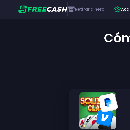
Retirar dinero
Aca
Cóm