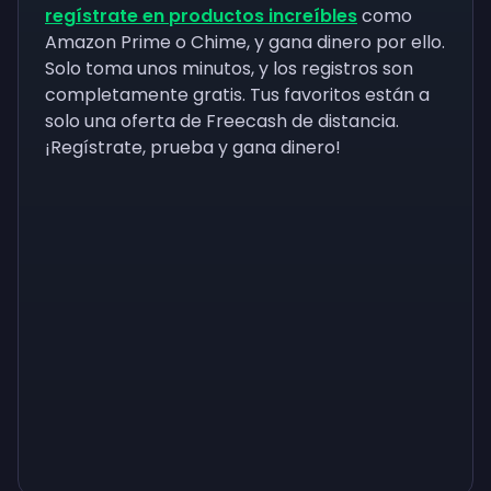
regístrate en productos increíbles
como
Amazon Prime o Chime, y gana dinero por ello.
Solo toma unos minutos, y los registros son
completamente gratis. Tus favoritos están a
solo una oferta de Freecash de distancia.
¡Regístrate, prueba y gana dinero!
Sign up
Sign up
Sign up
7 €
1,74 €
35 €