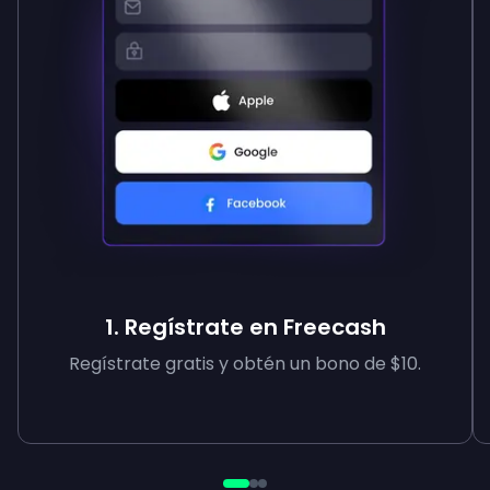
1. Regístrate en Freecash
Regístrate gratis y obtén un bono de $10.