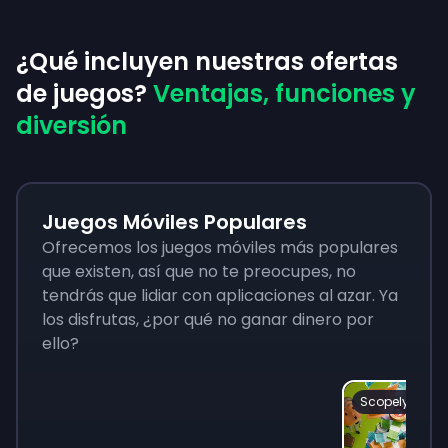
¿Qué incluyen nuestras ofertas
de juegos?
Ventajas, funciones y
diversión
Juegos Móviles Populares
Ofrecemos los juegos móviles más populares
que existen, así que no te preocupes, no
tendrás que lidiar con aplicaciones al azar. Ya
los disfrutas, ¿por qué no ganar dinero por
ello?
Scopely