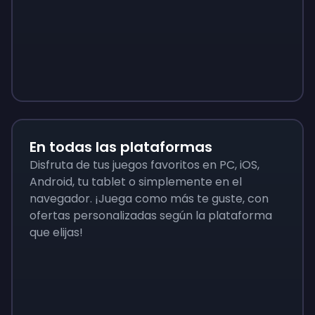
Sign up
3,05 €
Sign up
Sign up
3,48 €
1,04 €
En todas las plataformas
Disfruta de tus juegos favoritos en PC, iOS,
Android, tu tablet o simplemente en el
navegador. ¡Juega como más te guste, con
ofertas personalizadas según la plataforma
que elijas!