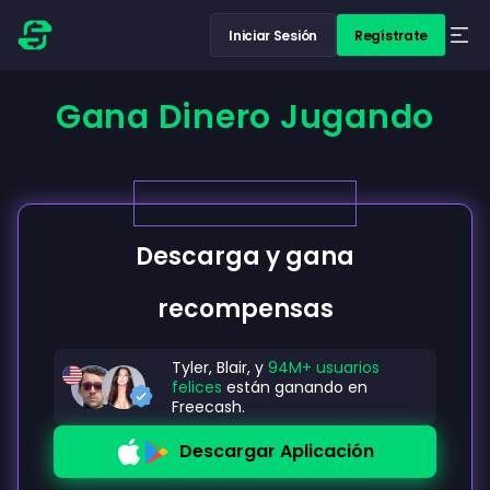
Iniciar Sesión
Regístrate
Gana Dinero Jugando
Descarga y gana
recompensas
Tyler, Blair, y
94M+ usuarios
felices
están ganando en
Freecash.
Descargar Aplicación