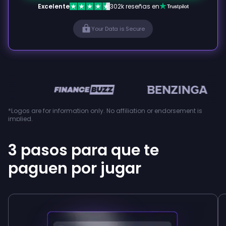
Excelente
302k reseñas en
Your Data is Secure
en
*Logos are for information only. No affiliation or endorsement is
implied.
3 pasos para que te
paguen por jugar