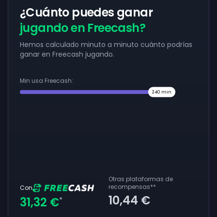
¿Cuánto puedes ganar
jugando en Freecash?
Hemos calculado minuto a minuto cuánto podrías
ganar en Freecash jugando.
Min usa Freecash:
240
min
Otras plataformas de
recompensas
**
Con
10,44 €
31,32 €
*