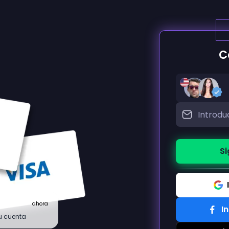
C
Si
ahora
I
tu cuenta