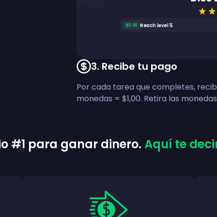
Reach level 5
$5.00
3
.
Recibe tu pago
Por cada tarea que completes, rec
monedas = $1,00. Retira las monedas 
tio #1 para ganar dinero.
Aquí te dec