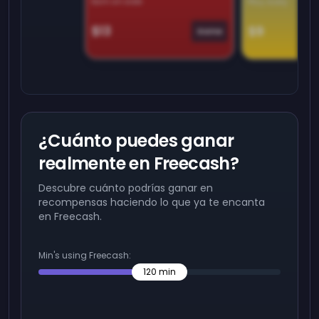
Earn on side
Play daily
$13
$9
Game
¿Cuánto puedes ganar
realmente en Freecash?
Descubre cuánto podrías ganar en
recompensas haciendo lo que ya te encanta
en Freecash.
Min's using Freecash:
120
min