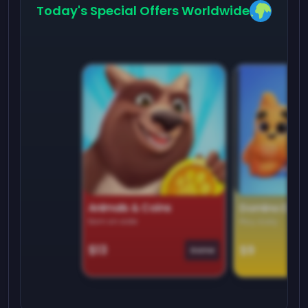
Today's Special Offers Worldwide
Animals & Coins
Domino Dre
Earn on side
Play daily
$13
$9
Game