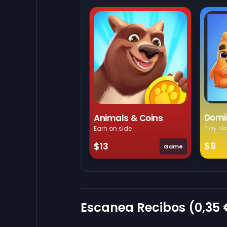
Domi
Animals & Coins
Play da
Earn on side
$9
$13
Game
Escanea Recibos (
0,35 