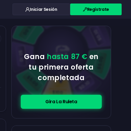
Iniciar Sesión
Regístrate
$0.10
$5.00
$5.00
$0.10
$0.10
Gana
hasta 87 €
en
$5.00
tu primera oferta
completada
$5.00
$0.10
$100
Gira La Ruleta