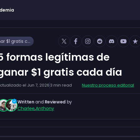
demia
5 formas legítimas de ganar $1 gratis cada día
5 formas legítimas de
ganar $1 gratis cada día
ctualizado el
Jun 7, 2026
3
min read
Nuestro proceso editorial
Written
and
Reviewed
by
Charlee
,
Anthony