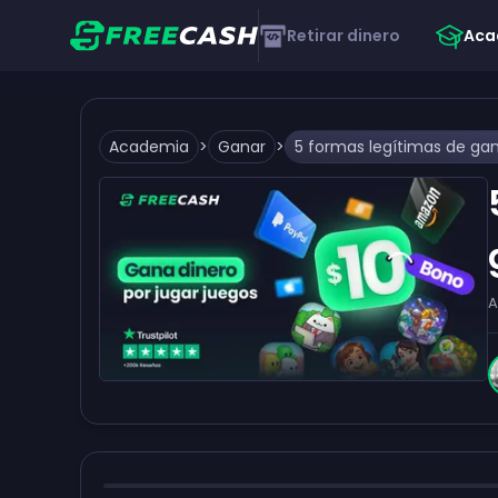
Retirar dinero
Aca
Academia
>
Ganar
>
A