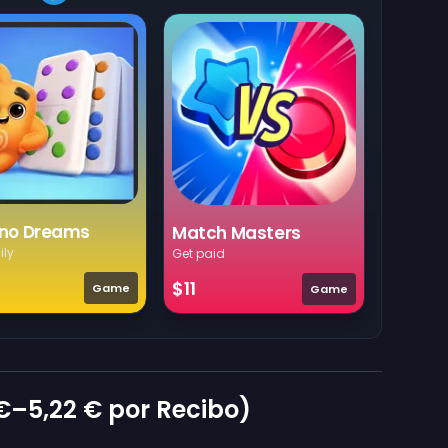
no Dreams
Match Masters
ily
Get paid
$11
Game
Game
€
–
5,22 €
por Recibo)