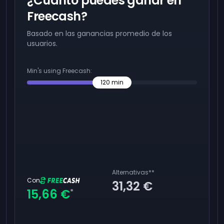
¿Cuánto puedes ganar en
Freecash?
Basado en las ganancias promedio de los
usuarios.
Min's using Freecash:
120
min
Alternativas
**
Con
31,32 €
15,66 €
*