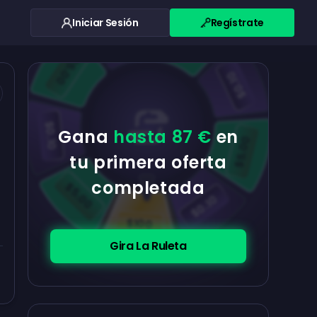
Iniciar Sesión
Regístrate
$0.10
$5.00
$5.00
$0.10
$0.10
Gana
hasta 87 €
en
$5.00
tu primera oferta
completada
$5.00
$0.10
$100
Gira La Ruleta