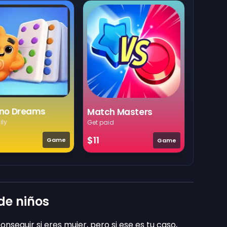
no Dreams
Match Masters
ily
Get paid
$11
Game
Game
de niños
onseguir si eres mujer, pero si ese es tu caso,