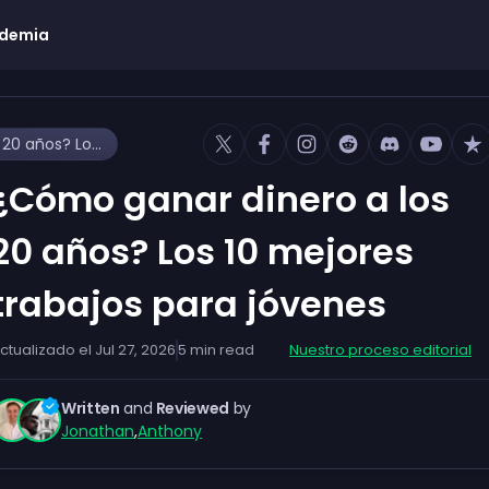
demia
¿Cómo ganar dinero a los 20 años? Los 10 mejores trabajos para jóvenes
¿Cómo ganar dinero a los
20 años? Los 10 mejores
trabajos para jóvenes
ctualizado el
Jul 27, 2026
5
min read
Nuestro proceso editorial
Written
and
Reviewed
by
Jonathan
,
Anthony