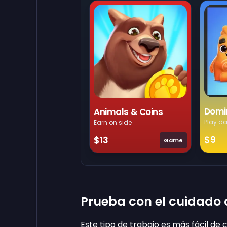
Domi
Animals & Coins
Play da
Earn on side
$9
$13
Game
Prueba con el cuidado 
Este tipo de trabajo es más fácil de c