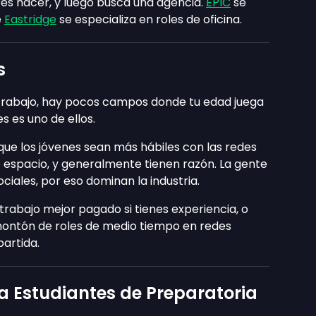
eres hacer, y luego busca una agencia.
EPIC
se
e
Eastridge
se especializa en roles de oficina.
s
rabajo, hay pocos campos donde tu edad juega
es es uno de ellos.
ue los jóvenes sean más hábiles con las redes
e espacio, y generalmente tienen razón. La gente
ociales, por eso dominan la industria.
abajo mejor pagado si tienes experiencia, o
 montón de roles de medio tiempo en redes
artida.
 a Estudiantes de Preparatoria