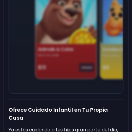
Animals & Coins
Domino Dre
Earn on side
Play daily
$13
$9
Game
Ofrece Cuidado Infantil en Tu Propia
Casa
Ya estás cuidando a tus hijos gran parte del día,