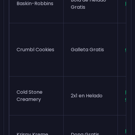
Baskin-Robbins
Birt
Gratis
Crumbl Cookies
Galleta Gratis
Cru
Cold Stone
My 
2x1 en Helado
Creamery
Clu
Kri
Krispy Kreme
Dona Gratis