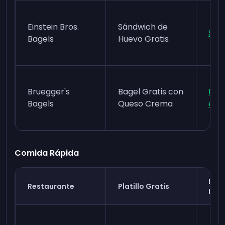
Einstein Bros.
Sándwich de
Shm
Bagels
Huevo Gratis
Bruegger's
Bagel Gratis con
Bru
Bagels
Queso Crema
eCl
Comida Rápida
Pro
Restaurante
Platillo Gratis
Leal