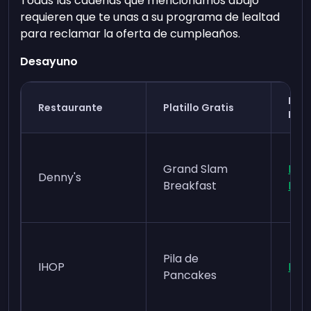
Todas las cadenas que mencionamos abajo
requieren que te unas a su programa de lealtad
para reclamar la oferta de cumpleaños.
Desayuno
Pro
Restaurante
Platillo Gratis
Leal
Grand Slam
Den
Denny's
Breakfast
Rew
Pila de
IHOP
MyH
Pancakes