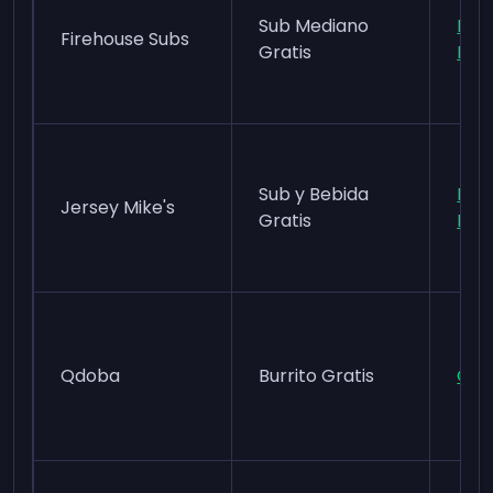
Sub Mediano
Fir
Firehouse Subs
Gratis
Rew
Sub y Bebida
MyM
Jersey Mike's
Gratis
Rew
Qdoba
Burrito Gratis
Qdo