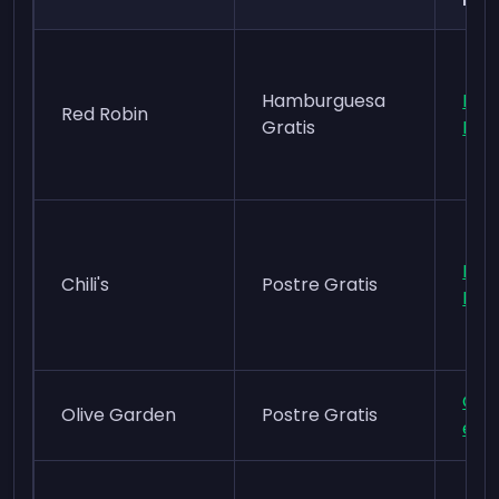
Leal
Hamburguesa
Red
Red Robin
Gratis
Roy
My C
Chili's
Postre Gratis
Rew
Oli
Olive Garden
Postre Gratis
eCl