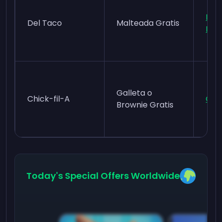
Del
Del Taco
Malteada Gratis
Rew
Galleta o
Chick-fil-A
Chi
Brownie Gratis
Today's Special Offers Worldwide