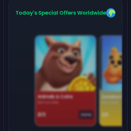
Today's Special Offers Worldwide
Animals & Coins
Domino Dre
Earn on side
Play daily
$13
$9
Game