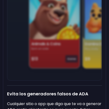
Animals & Coins
Domino Dre
Earn on side
Play daily
$13
$9
Game
Evita los generadores falsos de ADA
Cualquier sitio o app que diga que te va a generar