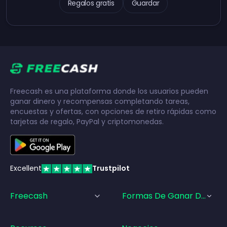
Regalos gratis
Guardar
Freecash es una plataforma donde los usuarios pueden
ganar dinero y recompensas completando tareas,
encuestas y ofertas, con opciones de retiro rápidas como
tarjetas de regalo, PayPal y criptomonedas.
Excellent
Trustpilot
Freecash
Formas De Ganar Dinero