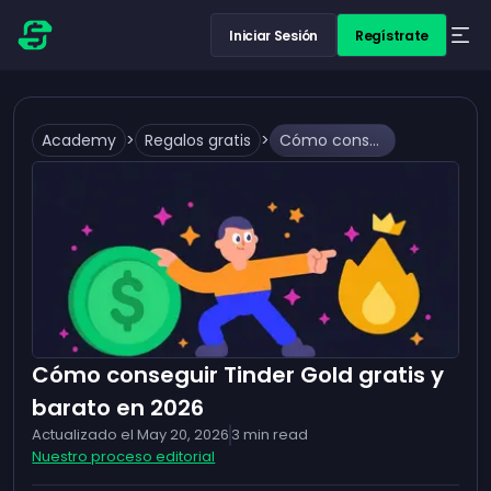
Iniciar Sesión
Regístrate
Academy
>
Regalos gratis
>
Cómo conseguir Tinder Gold gratis y barato en 2026
Cómo conseguir Tinder Gold gratis y
barato en 2026
Actualizado el
May 20, 2026
3
min read
Nuestro proceso editorial