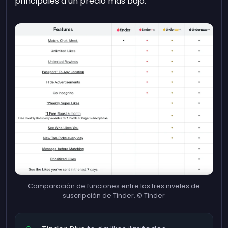
principales a un precio más bajo.
Comparación de funciones entre los tres niveles de
suscripción de Tinder. © Tinder