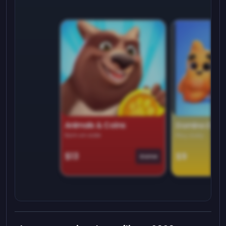
Animals & Coins
Domino Dre
Earn on side
Play daily
$13
$9
Game