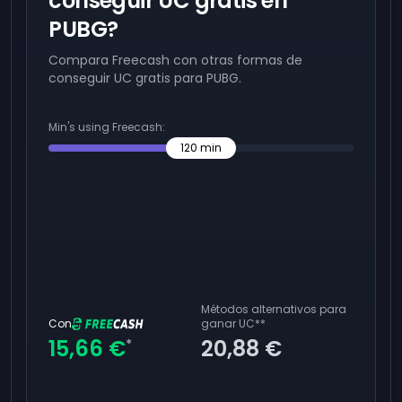
conseguir UC gratis en
PUBG?
Compara Freecash con otras formas de
conseguir UC gratis para PUBG.
Min's using Freecash:
120
min
Métodos alternativos para
Con
ganar UC
**
15,66 €
20,88 €
*