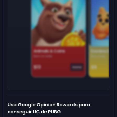
Animals & Coins
Domino Dre
Earn on side
Play daily
$13
$9
Game
Usa Google Opinion Rewards para
conseguir UC de PUBG