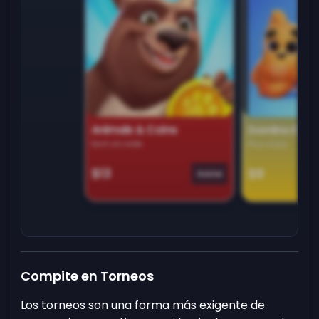
Animals & Coins
Domino Dre
Earn on side
Play daily
$13
$9
Game
Compite en Torneos
Los torneos son una forma más exigente de