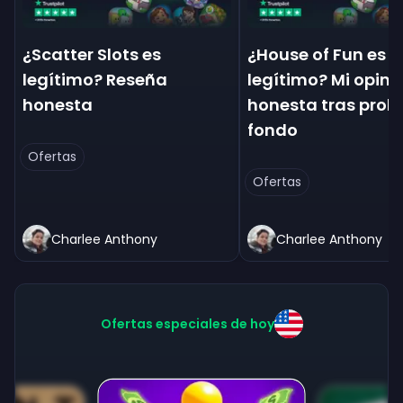
¿Scatter Slots es
¿House of Fun es
legítimo? Reseña
legítimo? Mi opini
honesta
honesta tras proba
fondo
Ofertas
Ofertas
Charlee Anthony
Charlee Anthony
Ofertas especiales de hoy