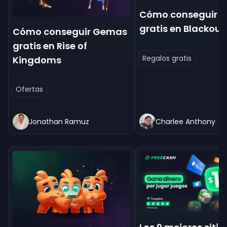
Cómo conseguir d
gratis en Blackout
Cómo conseguir Gemas
gratis en Rise of
Regalos gratis
Kingdoms
Ofertas
Jonathan Ramuz
Charlee Anthony