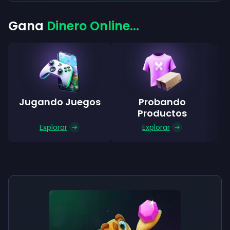
Gana
Dinero Online...
Jugando Juegos
Probando
Productos
Explorar
Explorar