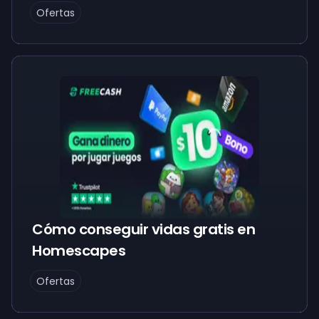
Ofertas
Cómo conseguir vidas gratis en
Homescapes
Ofertas