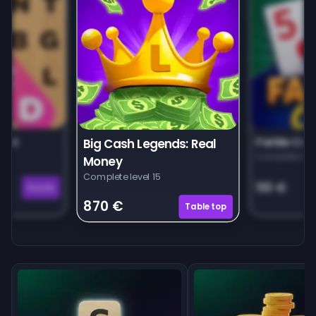
unt
Farkle Car
Big Cash Legends: Real
Complete leve
Money
Complete level 15
110 €
Puzzle
870 €
Tabletop