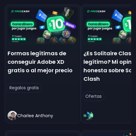
Formas legítimas de
¿Es Solitaire Clash
conseguir Adobe XD
legítimo? Mi opini
gratis o al mejor precio
honesta sobre Soli
Clash
Regalos gratis
Ofertas
Charlee Anthony