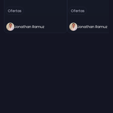
Ofertas
Ofertas
Jonathan Ramuz
Jonathan Ramuz