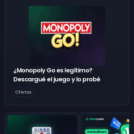
¿Monopoly Go es legítimo?
Descargué el juego y lo probé
Ofertas