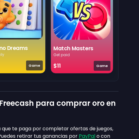
no Dreams
Match Masters
ily
Get paid
$11
Game
Game
Freecash para comprar oro en
 que te paga por completar ofertas de juegos,
uedes retirar tus ganancias por
PayPal
o con