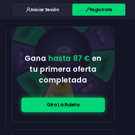
Iniciar Sesión
Regístrate
$0.10
$5.00
$5.00
$0.10
$0.10
Gana
hasta 87 €
en
$5.00
tu primera oferta
completada
$5.00
$0.10
$100
Gira La Ruleta