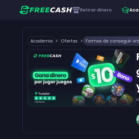
Retirar dinero
Aca
Academia
>
Ofertas
>
A