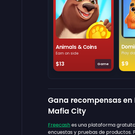
Domi
Animals & Coins
Play da
Earn on side
$9
$13
Game
Gana recompensas en 
Mafia City
Freecash
es una plataforma gratuita
encuestas y pruebas de productos. P