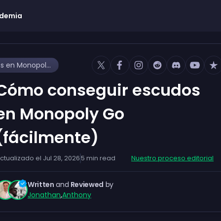
demia
Cómo conseguir escudos en Monopoly Go (fácilmente)
Cómo conseguir escudos
en Monopoly Go
(fácilmente)
ctualizado el
Jul 28, 2026
5
min read
Nuestro proceso editorial
Written
and
Reviewed
by
Jonathan
,
Anthony