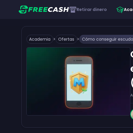
Retirar dinero
Aca
Academia
>
Ofertas
>
A