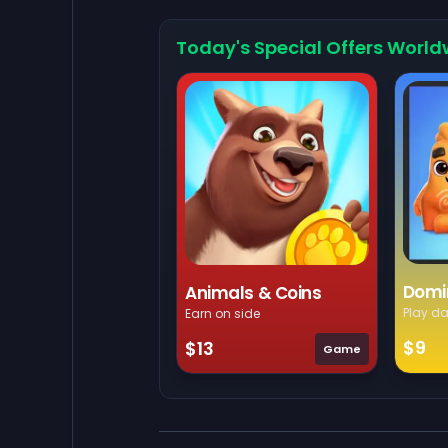
Today's Special Offers World
Domi
Animals & Coins
Play da
Earn on side
$9
$13
Game