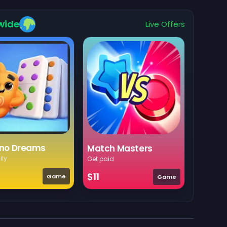
wide
Live Offers
no Dreams
Match Masters
ily
Get paid
$11
Game
Game