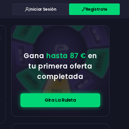
Iniciar Sesión
Regístrate
$0.10
$5.00
$5.00
$0.10
$0.10
Gana
hasta 87 €
en
$5.00
tu primera oferta
completada
$5.00
$0.10
$100
Gira La Ruleta