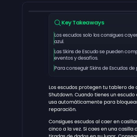
Key Takeaways
Los escudos solo los consigues cayen
azul.
Las Skins de Escudo se pueden comp
eventos y desafíos.
Para conseguir Skins de Escudos de 
Los escudos protegen tu tablero de o
Shutdown. Cuando tienes un escudo di
usa automáticamente para bloquear e
reparación.
Consigues escudos al caer en casill
cinco a la vez. Si caes en una casill
tiradas de dados en su lugar. Consegu