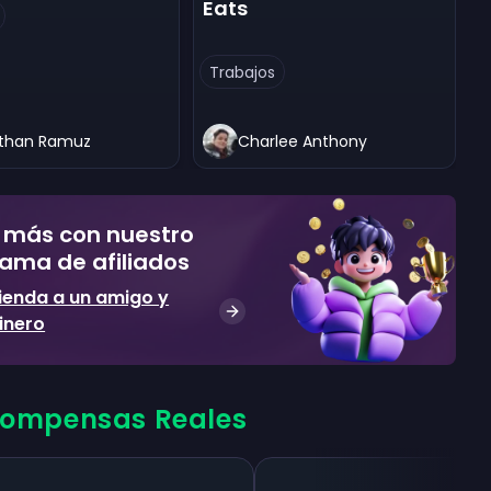
Eats
Trabajos
than Ramuz
Charlee Anthony
 más con nuestro
ama de afiliados
enda a un amigo y
inero
ompensas Reales