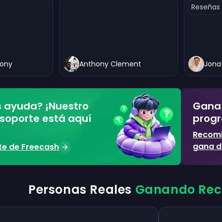
Reseñas
hony
Anthony Clement
Jona
s ayuda? ¡Nuestro
Gana
soporte está aquí
progr
Recomi
gana d
rte de Freecash
Personas Reales
Ganando Rec