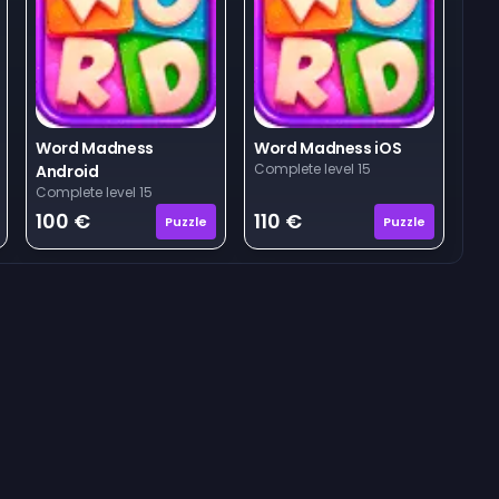
Word Madness
Word Madness iOS
Complete level 15
Android
Complete level 15
100 €
110 €
Puzzle
Puzzle