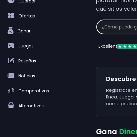
plataformas. 
Guardar
qué sitios vale
Ofertas
Ganar
Juegos
Excellent
Reseñas
Noticias
Descubre
Regístrate e
Comparativas
línea. Juega,
como prefier
Alternativas
Gana
Diner