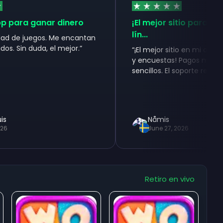
ra ganar dinero
¡El mejor sitio para ganar d
lín...
 juegos. Me encantan
in duda, el mejor.
”
“
¡El mejor sitio en mi opinión pa
y encuestas! Pagos más rápidos
sencillos. El soporte re...
”
Nåmis
June 27, 2026
Retiro en vivo