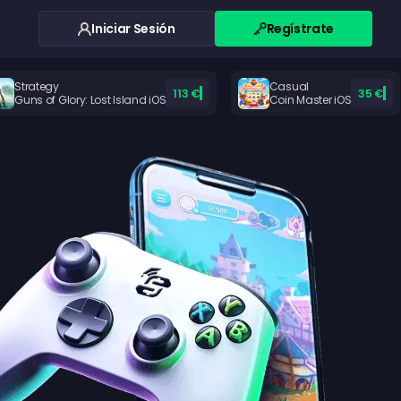
Iniciar Sesión
Regístrate
Strategy
Casual
113 €
35 €
Guns of Glory: Lost Island iOS
Coin Master iOS