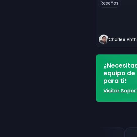
Reseñas
Charlee Ant
¿Necesita
equipo de 
para ti!
Visitar Sopo