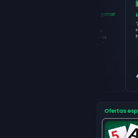
Una forma legítima y fácil de ganar
¡¡Gan
dine...
“
¡Me e
recomp
“
Llevo usando Freecash desde hace
hay mu
tiempo, y sinceramente es una de las
pocas plataformas de recompens...
”
Samuel
Ka
July 24, 2026
Ju
Ofertas esp