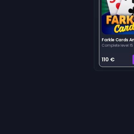
Farkle Cards A
Complete level 15
110 €