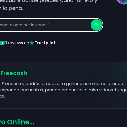
Descubre dónde puedes ganar dinero y
n la pena.
0
reviews on
Trustpilot
Freecash
n Freecash y podrás empezar a ganar dinero completando ta
 responde encuestas, prueba productos o mira videos. Luego
as.
o Online...