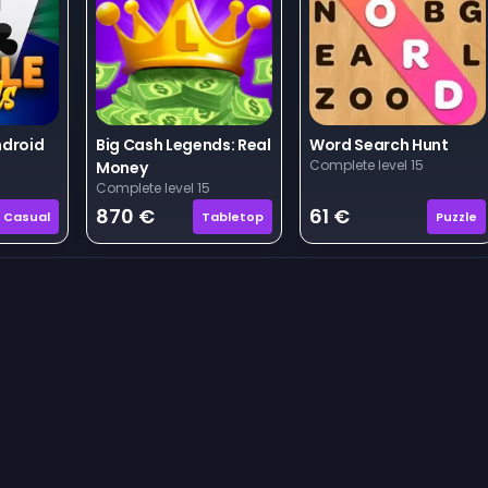
ndroid
Big Cash Legends: Real
Word Search Hunt
Complete level 15
Money
Complete level 15
870 €
61 €
Casual
Tabletop
Puzzle