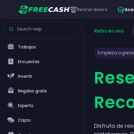
Retirar dinero
Aca
Retiro en vivo
Trabajos
Empieza a gana
Encuestas
Rese
Invertir
Regalos gratis
Rec
Experto
Cripto
Disfruta de re