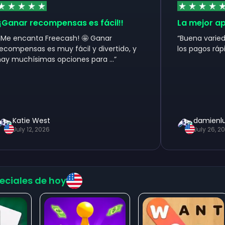
ar recompensas es fácil!!
La mejor app pa
ncanta Freecash! 🤩 Ganar
“
Buena variedad de
ensas es muy fácil y divertido, y
los pagos rápidos. S
chísimas opciones para ...
”
tie West
damienluis
ly 12, 2026
July 26, 2026
eciales de hoy