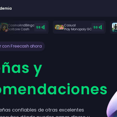
demia
CasinoAndBingo
Casual
59 €
59 €
Solitaire Cash
Play Monopoly GO
r con Freecash ahora
ñas y
omendaciones
señas confiables de otras excelentes