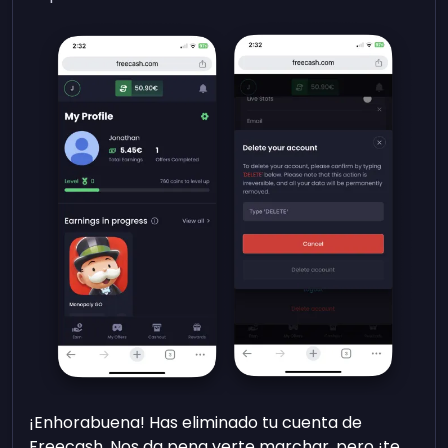
¡Enhorabuena! Has eliminado tu cuenta de
Freecash. Nos da pena verte marchar, pero ¡te