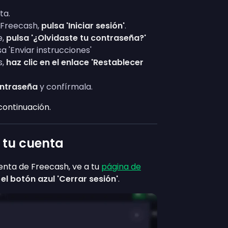
ta.
e Freecash,
pulsa 'Iniciar sesión'
.
e,
pulsa '¿Olvidaste tu contraseña?'
a 'Enviar instrucciones'
s,
haz clic en el enlace 'Restablecer
ontraseña
y confírmala.
continuación.
n tu cuenta
enta de Freecash, ve a tu
página de
el botón azul 'Cerrar sesión'
.