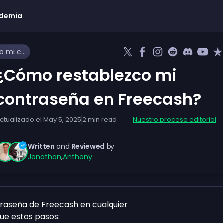
demia
¿Cómo restablezco mi contraseña en Freecash?
¿Cómo restablezco mi
contraseña en Freecash?
ctualizado el
May 5, 2025
2
min read
Nuestro proceso editorial
Written
and
Reviewed
by
Jonathan
,
Anthony
raseña de Freecash en cualquier
ue estos pasos: