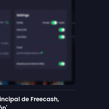
rincipal de Freecash,
ón'