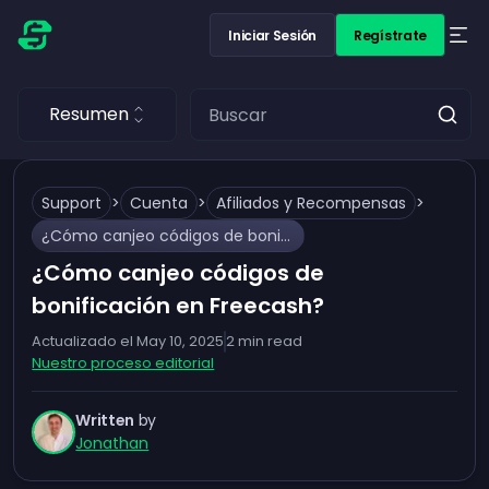
Iniciar Sesión
Regístrate
Resumen
Support
>
Cuenta
>
Afiliados y Recompensas
>
¿Cómo canjeo códigos de bonificación en Freecash?
¿Cómo canjeo códigos de
bonificación en Freecash?
Actualizado el
May 10, 2025
2
min read
Nuestro proceso editorial
Written
by
Jonathan