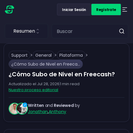
Iniciar Sesión
Regístrate
Resumen
Support
>
General
>
Plataforma
>
¿Cómo Subo de Nivel en Freecash?
¿Cómo Subo de Nivel en Freecash?
Actualizado el
Jul 28, 2026
1
min read
Nuestro proceso editorial
Written
and
Reviewed
by
Jonathan
,
Anthony