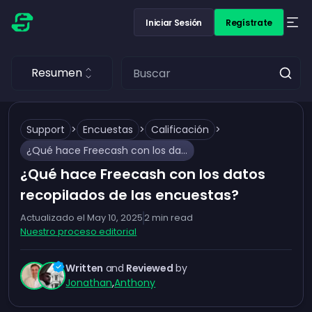
Iniciar Sesión
Regístrate
Resumen
Support
>
Encuestas
>
Calificación
>
¿Qué hace Freecash con los datos recopilados de las encuestas?
¿Qué hace Freecash con los datos
recopilados de las encuestas?
Actualizado el
May 10, 2025
2
min read
Nuestro proceso editorial
Written
and
Reviewed
by
Jonathan
,
Anthony