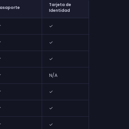
Tarjeta de
Licencia de
asaporte
Identidad
Conducir
✓
✓
✓
✓
✓
✓
✓
✓
✓
✓
N/A
✓
✓
✓
✓
✓
✓
✓
✓
✓
✓