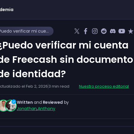
demia
¿Puedo verificar mi cuenta de Freecash sin documento de identidad?
¿Puedo verificar mi cuenta
de Freecash sin documento
de identidad?
ctualizado el
Feb 2, 2026
3
min read
Nuestro proceso editorial
Written
and
Reviewed
by
Jonathan
,
Anthony