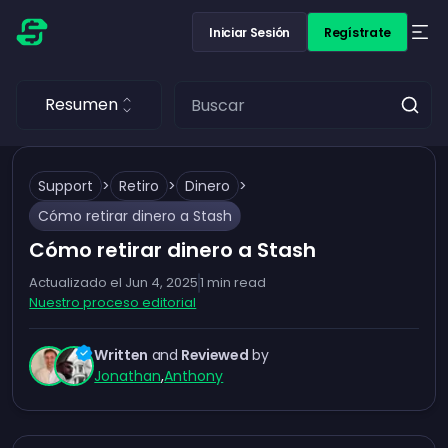
Iniciar Sesión
Regístrate
Resumen
Support
>
Retiro
>
Dinero
>
Cómo retirar dinero a Stash
Cómo retirar dinero a Stash
Actualizado el
Jun 4, 2025
1
min read
Nuestro proceso editorial
Written
and
Reviewed
by
Jonathan
,
Anthony