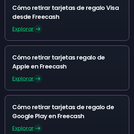
Cómo retirar tarjetas de regalo Visa
desde Freecash
Explorar
Cómo retirar tarjetas regalo de
Apple en Freecash
Explorar
Cómo retirar tarjetas de regalo de
Google Play en Freecash
Explorar