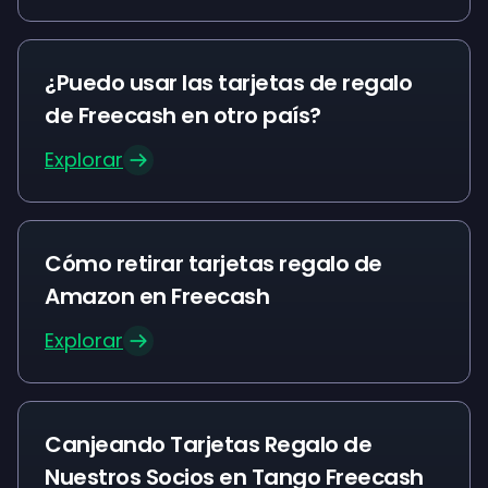
¿Puedo usar las tarjetas de regalo
de Freecash en otro país?
Explorar
Cómo retirar tarjetas regalo de
Amazon en Freecash
Explorar
Canjeando Tarjetas Regalo de
Nuestros Socios en Tango Freecash