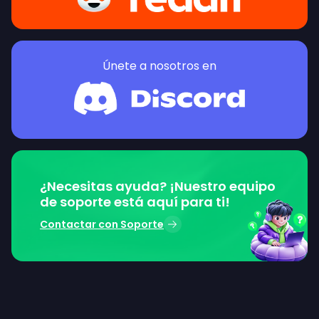
Únete a nosotros en
¿Necesitas ayuda? ¡Nuestro equipo
de soporte está aquí para ti!
Contactar con Soporte