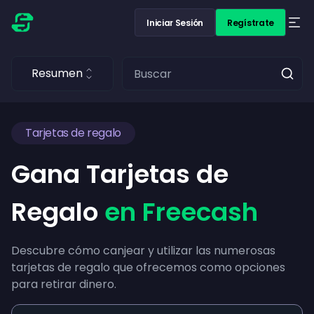
Iniciar Sesión
Regístrate
Resumen
Tarjetas de regalo
Gana Tarjetas de
Regalo
en Freecash
Descubre cómo canjear y utilizar las numerosas
tarjetas de regalo que ofrecemos como opciones
para retirar dinero.