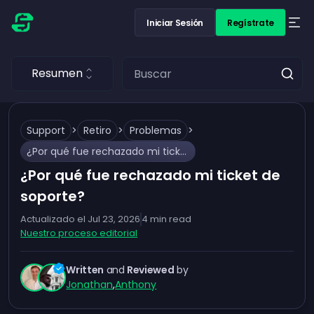
Iniciar Sesión
Regístrate
Resumen
Support
>
Retiro
>
Problemas
>
¿Por qué fue rechazado mi ticket de soporte?
¿Por qué fue rechazado mi ticket de
soporte?
Actualizado el
Jul 23, 2026
4
min read
Nuestro proceso editorial
Written
and
Reviewed
by
Jonathan
,
Anthony