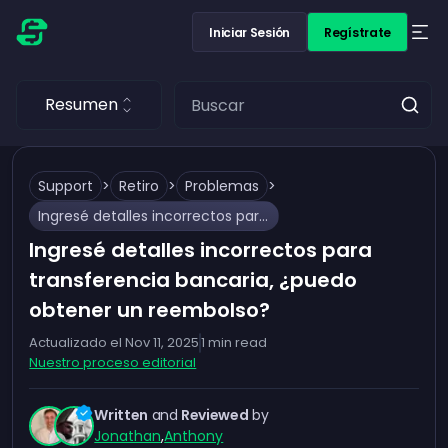
Iniciar Sesión
Regístrate
Resumen
Support
>
Retiro
>
Problemas
>
Ingresé detalles incorrectos para transferencia bancaria, ¿puedo obtener un reembolso?
Ingresé detalles incorrectos para
transferencia bancaria, ¿puedo
obtener un reembolso?
Actualizado el
Nov 11, 2025
1
min read
Nuestro proceso editorial
Written
and
Reviewed
by
Jonathan
,
Anthony